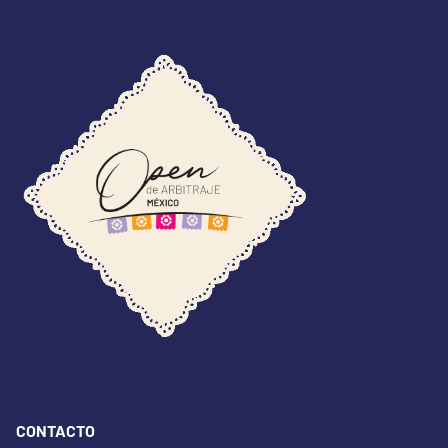
CONTACTO