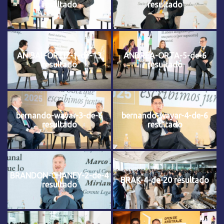
resultado
resultado
ANIBAL-ORTIZ-1-de-13
ANDREA-ORTA-5-de-6
resultado
resultado
bernando-wayar-3-de-6
bernando-wayar-4-de-6
resultado
resultado
BRANDON-CHANEY-2-de-4
BRAK-4-de-20 resultado
resultado