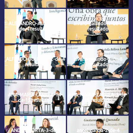
ALEJANDRO-ALONSO-2-
alvaro-gallindo-7-de-8
de-4 resultado
resultado
ALFREDO-BULLARD-2-de-4
alvaro-gallindo-2-de-8
resultado
resultado
ANA-MARIA-LARREA-14-
ANA-MARIA-LARREA-3-de-
de-15 resultado
15 resultado
ANDREA-ORTA-3-de-6
angel-garcia-2-de-4