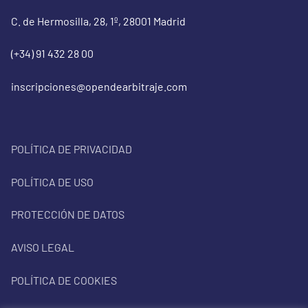
C. de Hermosilla, 28, 1º, 28001 Madrid
(+34) 91 432 28 00
inscripciones@opendearbitraje.com
POLÍTICA DE PRIVACIDAD
POLÍTICA DE USO
PROTECCIÓN DE DATOS
AVISO LEGAL
POLÍTICA DE COOKIES